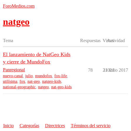
ForoMedios.com
natgeo
Tema
Respuestas
Vistas
Actividad
El lanzamiento de NatGeo Kids
y cierre de MundoFox
Panregional
78
21021
11 Julio 2017
nuevo-canal
,
julio
,
mundofox
,
fox-life
,
utilísima
,
fox
,
nat-geo
,
natgeo-kids
,
national-geographic
,
natgeo
,
nat-geo-kids
Inicio
Categorías
Directrices
Términos del servicio