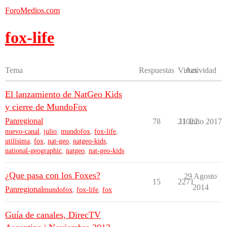
ForoMedios.com
fox-life
Tema
Respuestas
Vistas
Actividad
El lanzamiento de NatGeo Kids
y cierre de MundoFox
Panregional
78
21022
11 Julio 2017
nuevo-canal
,
julio
,
mundofox
,
fox-life
,
utilísima
,
fox
,
nat-geo
,
natgeo-kids
,
national-geographic
,
natgeo
,
nat-geo-kids
¿Que pasa con los Foxes?
29 Agosto
15
2271
2014
Panregional
mundofox
,
fox-life
,
fox
Guía de canales, DirecTV