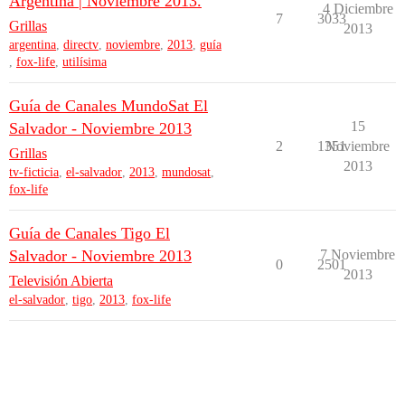
Argentina | Noviembre 2013.
4 Diciembre
7
3033
Grillas
2013
argentina
,
directv
,
noviembre
,
2013
,
guía
,
fox-life
,
utilísima
Guía de Canales MundoSat El
15
Salvador - Noviembre 2013
2
1351
Noviembre
Grillas
2013
tv-ficticia
,
el-salvador
,
2013
,
mundosat
,
fox-life
Guía de Canales Tigo El
Salvador - Noviembre 2013
7 Noviembre
0
2501
2013
Televisión Abierta
el-salvador
,
tigo
,
2013
,
fox-life