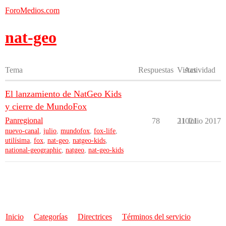
ForoMedios.com
nat-geo
Tema
Respuestas
Vistas
Actividad
El lanzamiento de NatGeo Kids
y cierre de MundoFox
Panregional
78
21021
11 Julio 2017
nuevo-canal
,
julio
,
mundofox
,
fox-life
,
utilísima
,
fox
,
nat-geo
,
natgeo-kids
,
national-geographic
,
natgeo
,
nat-geo-kids
Inicio
Categorías
Directrices
Términos del servicio