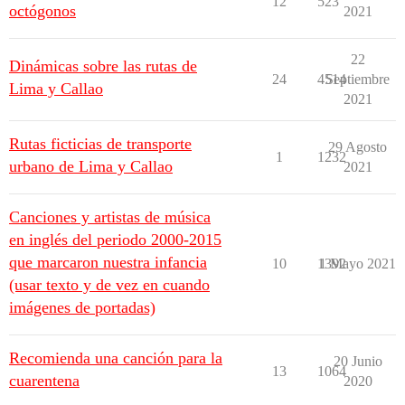
12
523
octógonos
2021
22
Dinámicas sobre las rutas de
24
4514
Septiembre
Lima y Callao
2021
Rutas ficticias de transporte
29 Agosto
1
1232
urbano de Lima y Callao
2021
Canciones y artistas de música
en inglés del periodo 2000-2015
que marcaron nuestra infancia
10
1392
1 Mayo 2021
(usar texto y de vez en cuando
imágenes de portadas)
Recomienda una canción para la
20 Junio
13
1064
cuarentena
2020