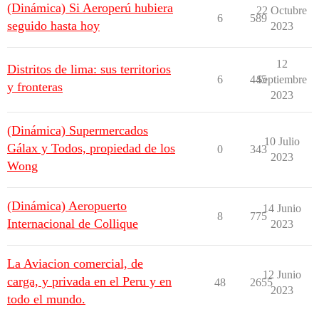
(Dinámica) Si Aeroperú hubiera
22 Octubre
6
589
seguido hasta hoy
2023
12
Distritos de lima: sus territorios
6
445
Septiembre
y fronteras
2023
(Dinámica) Supermercados
10 Julio
Gálax y Todos, propiedad de los
0
343
2023
Wong
(Dinámica) Aeropuerto
14 Junio
8
775
Internacional de Collique
2023
La Aviacion comercial, de
12 Junio
carga, y privada en el Peru y en
48
2655
2023
todo el mundo.