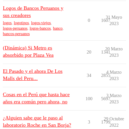
Logos de Bancos Peruanos y
sus creadores
31 Mayo
0
1607
logos
,
logotipos
,
logos-viejos
,
2023
logos-peruanos
,
logos-bancos
,
banco
,
bancos-peruanos
(Dinámica) Si Metro es
20 Marzo
20
1341
absorbido por Plaza Vea
2023
El Pasado y el ahora De Los
4 Marzo
34
2855
Malls del Peru...
2023
Cosas en el Perú que hasta hace
3 Marzo
100
5697
años era común pero ahora, no
2023
¿Alguien sabe que le paso al
29 Octubre
3
1799
laboratorio Roche en San Borja?
2022