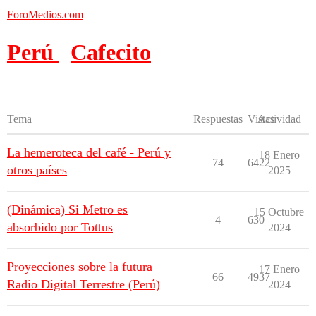
ForoMedios.com
Perú
Cafecito
Tema
Respuestas
Vistas
Actividad
La hemeroteca del café - Perú y
18 Enero
74
6422
otros países
2025
(Dinámica) Si Metro es
15 Octubre
4
630
absorbido por Tottus
2024
Proyecciones sobre la futura
17 Enero
66
4937
Radio Digital Terrestre (Perú)
2024