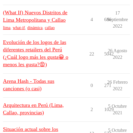
(What If) Nuevos Distritos de
17
Lima Metropolitana y Callao
4
686
Septiembre
2022
lima
,
what-if
,
dinámica
,
callao
Evolución de los logos de las
diferentes retailers del Perú
26 Agosto
22
5042
(¿Cuál logo más les gusta😀 o
2022
menos les gusta?😡)
Arena Hash - Todas sus
26 Febrero
0
271
canciones (o casi)
2022
Arquitectura en Perú (Lima,
5 Octubre
2
1029
Callao, provincias)
2021
Situación actual sobre los
5 Octubre