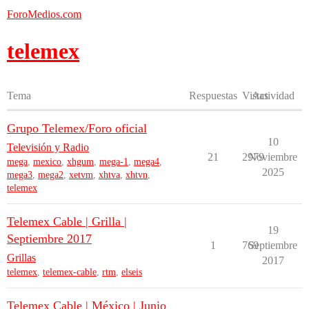
ForoMedios.com
telemex
Tema
Respuestas
Vistas
Actividad
Grupo Telemex/Foro oficial
10
Televisión y Radio
21
2979
Noviembre
mega
,
mexico
,
xhgum
,
mega-1
,
mega4
,
2025
mega3
,
mega2
,
xetvm
,
xhtva
,
xhtvn
,
telemex
Telemex Cable | Grilla |
19
Septiembre 2017
1
769
Septiembre
Grillas
2017
telemex
,
telemex-cable
,
rtm
,
elseis
Telemex Cable | México | Junio