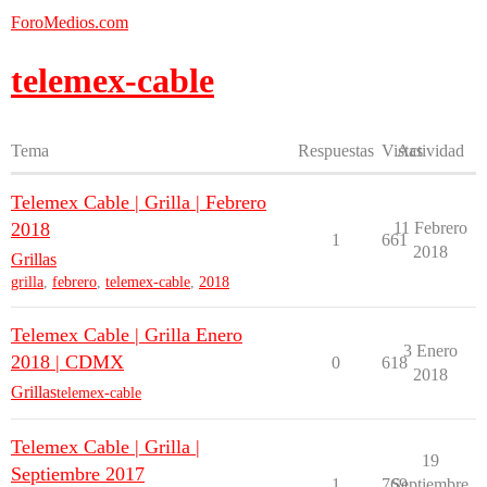
ForoMedios.com
telemex-cable
Tema
Respuestas
Vistas
Actividad
Telemex Cable | Grilla | Febrero
2018
11 Febrero
1
661
2018
Grillas
grilla
,
febrero
,
telemex-cable
,
2018
Telemex Cable | Grilla Enero
3 Enero
2018 | CDMX
0
618
2018
Grillas
telemex-cable
Telemex Cable | Grilla |
19
Septiembre 2017
1
769
Septiembre