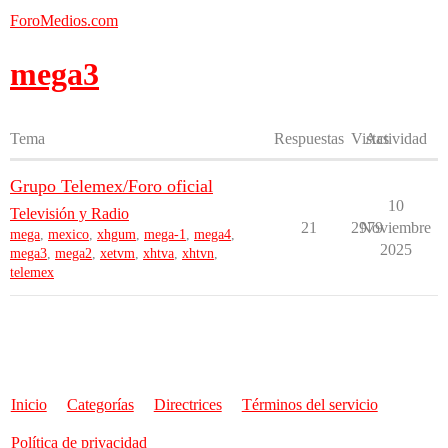
ForoMedios.com
mega3
Tema
Respuestas
Vistas
Actividad
Grupo Telemex/Foro oficial
10
Televisión y Radio
21
2979
Noviembre
mega
,
mexico
,
xhgum
,
mega-1
,
mega4
,
2025
mega3
,
mega2
,
xetvm
,
xhtva
,
xhtvn
,
telemex
Inicio
Categorías
Directrices
Términos del servicio
Política de privacidad