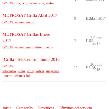
Grillas
grilla
,
tvf
,
metrovision
,
metro
METROSAT Grilla Abril 2017
9
1124
3 Abril 2017
Grillas
metrosat
,
metro
METROSAT Grillas Enero
3 Enero
2017
7
1182
2017
Grillas
metrosat
,
metrovision
,
metro
[Grilla] TeleCentro - Junio 2016
26 Julio
Grillas
33
10024
2016
telecentro
,
junio
,
2016
,
volver
,
magazine
,
metro
,
telemax-hd
Inicio
Categorías
Directrices
Términos del servicio