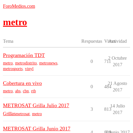
ForoMedios.com
metro
Tema
Respuestas
Vistas
Actividad
Programación TDT
2 Octubre
0
711
metro
,
metrodistrito
,
metronews
,
2017
metrosports
,
vinyl
Cobertura en vivo
21 Agosto
0
484
2017
metro
,
abs
,
cbn
,
rtb
METROSAT Grilla Julio 2017
14 Julio
3
813
2017
Grillas
metrosat
,
metro
METROSAT Grilla Junio 2017
4
809
3 Junio 2017