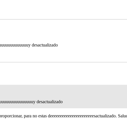
uuuuuuuuuuuuuuuy desactualizado
 muuuuuuuuuuuuuuuy desactualizado
proporcionar, para no estas deeeeeeeeeeeeeeeeeeeeeesactualizado. Salu