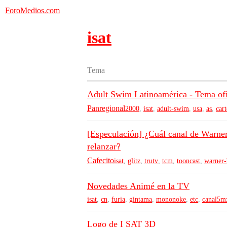
ForoMedios.com
isat
Tema
Adult Swim Latinoamérica - Tema of
Panregional
2000
,
isat
,
adult-swim
,
usa
,
as
,
car
[Especulación] ¿Cuál canal de Warner
relanzar?
Cafecito
isat
,
glitz
,
trutv
,
tcm
,
tooncast
,
warner-
Novedades Animé en la TV
isat
,
cn
,
furia
,
gintama
,
mononoke
,
etc
,
canal5m
Logo de I SAT 3D