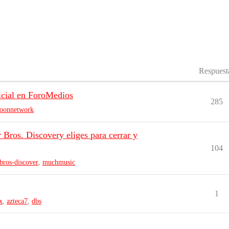
Respuest
icial en ForoMedios
285
toonnetwork
 Bros. Discovery eliges para cerrar y
104
bros-discover
,
muchmusic
1
x
,
azteca7
,
dbs