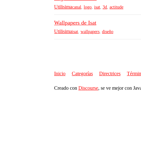
Utilisima
canal
,
logo
,
isat
,
3d
,
actitude
Wallpapers de Isat
Utilisima
isat
,
wallpapers
,
diseño
Inicio
Categorías
Directrices
Términ
Creado con
Discourse
, se ve mejor con Jav