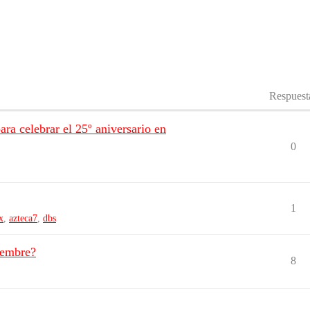
Respuest
ra celebrar el 25º aniversario en
0
1
x
,
azteca7
,
dbs
iembre?
8