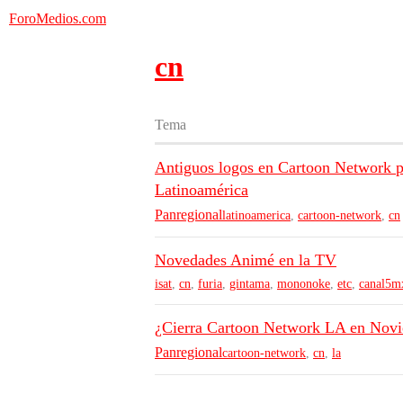
ForoMedios.com
cn
Tema
Antiguos logos en Cartoon Network pa
Latinoamérica
Panregional
latinoamerica
,
cartoon-network
,
cn
Novedades Animé en la TV
isat
,
cn
,
furia
,
gintama
,
mononoke
,
etc
,
canal5m
¿Cierra Cartoon Network LA en Nov
Panregional
cartoon-network
,
cn
,
la