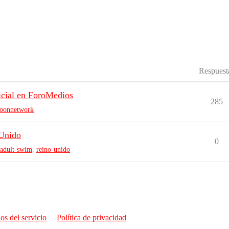
Respuest
icial en ForoMedios
285
toonnetwork
 Unido
0
adult-swim
,
reino-unido
os del servicio
Política de privacidad