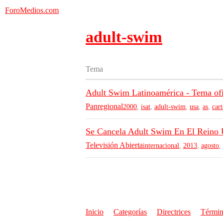
ForoMedios.com
adult-swim
Tema
Adult Swim Latinoamérica - Tema of
Panregional
2000
,
isat
,
adult-swim
,
usa
,
as
,
car
Se Cancela Adult Swim En El Reino
Televisión Abierta
internacional
,
2013
,
agosto
,
Inicio
Categorías
Directrices
Términ