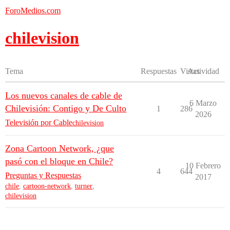
ForoMedios.com
chilevision
Tema
Respuestas
Vistas
Actividad
Los nuevos canales de cable de
6 Marzo
Chilevisión: Contigo y De Culto
1
286
2026
Televisión por Cable
chilevision
Zona Cartoon Network, ¿que
pasó con el bloque en Chile?
10 Febrero
4
644
Preguntas y Respuestas
2017
chile
,
cartoon-network
,
turner
,
chilevision