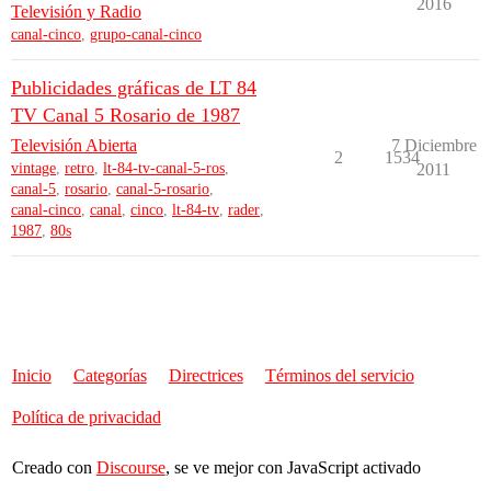
2016
Televisión y Radio
canal-cinco
,
grupo-canal-cinco
Publicidades gráficas de LT 84
TV Canal 5 Rosario de 1987
Televisión Abierta
7 Diciembre
2
1534
vintage
,
retro
,
lt-84-tv-canal-5-ros
,
2011
canal-5
,
rosario
,
canal-5-rosario
,
canal-cinco
,
canal
,
cinco
,
lt-84-tv
,
rader
,
1987
,
80s
Inicio
Categorías
Directrices
Términos del servicio
Política de privacidad
Creado con
Discourse
, se ve mejor con JavaScript activado