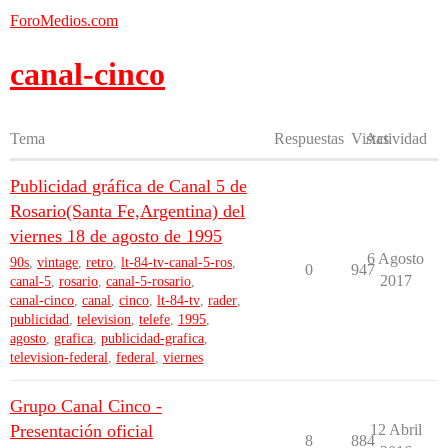
ForoMedios.com
canal-cinco
Tema
Respuestas
Vistas
Actividad
Publicidad gráfica de Canal 5 de
Rosario(Santa Fe,Argentina) del
viernes 18 de agosto de 1995
6 Agosto
90s
,
vintage
,
retro
,
lt-84-tv-canal-5-ros
,
0
947
2017
canal-5
,
rosario
,
canal-5-rosario
,
canal-cinco
,
canal
,
cinco
,
lt-84-tv
,
rader
,
publicidad
,
television
,
telefe
,
1995
,
agosto
,
grafica
,
publicidad-grafica
,
television-federal
,
federal
,
viernes
Grupo Canal Cinco -
Presentación oficial
12 Abril
8
884