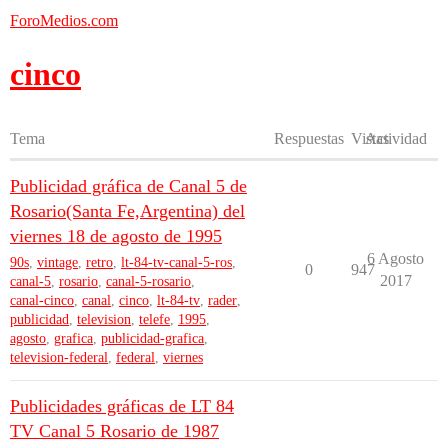
ForoMedios.com
cinco
Tema
Respuestas
Vistas
Actividad
Publicidad gráfica de Canal 5 de
Rosario(Santa Fe,Argentina) del
viernes 18 de agosto de 1995
6 Agosto
90s
,
vintage
,
retro
,
lt-84-tv-canal-5-ros
,
0
947
2017
canal-5
,
rosario
,
canal-5-rosario
,
canal-cinco
,
canal
,
cinco
,
lt-84-tv
,
rader
,
publicidad
,
television
,
telefe
,
1995
,
agosto
,
grafica
,
publicidad-grafica
,
television-federal
,
federal
,
viernes
Publicidades gráficas de LT 84
TV Canal 5 Rosario de 1987