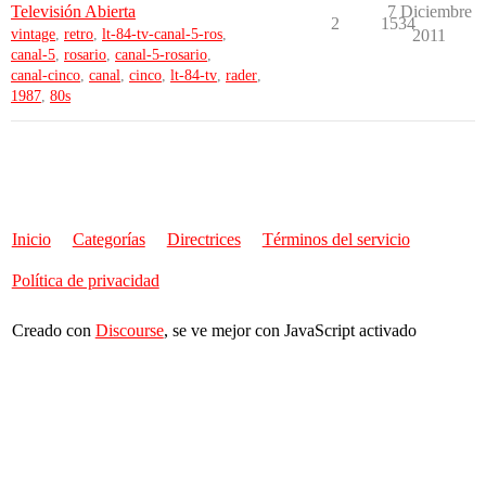
Televisión Abierta
7 Diciembre
2
1534
vintage
,
retro
,
lt-84-tv-canal-5-ros
,
2011
canal-5
,
rosario
,
canal-5-rosario
,
canal-cinco
,
canal
,
cinco
,
lt-84-tv
,
rader
,
1987
,
80s
Inicio
Categorías
Directrices
Términos del servicio
Política de privacidad
Creado con
Discourse
, se ve mejor con JavaScript activado