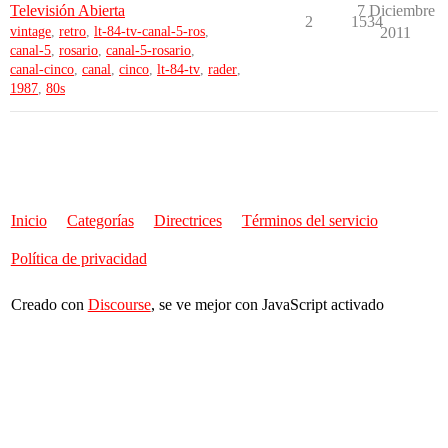
Televisión Abierta
7 Diciembre
2
1534
vintage
,
retro
,
lt-84-tv-canal-5-ros
,
2011
canal-5
,
rosario
,
canal-5-rosario
,
canal-cinco
,
canal
,
cinco
,
lt-84-tv
,
rader
,
1987
,
80s
Inicio
Categorías
Directrices
Términos del servicio
Política de privacidad
Creado con
Discourse
, se ve mejor con JavaScript activado