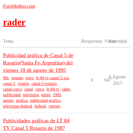
ForoMedios.com
rader
Tema
Respuestas
Vistas
Actividad
Publicidad gráfica de Canal 5 de
Rosario(Santa Fe,Argentina) del
viernes 18 de agosto de 1995
6 Agosto
90s
,
vintage
,
retro
,
lt-84-tv-canal-5-ros
,
0
947
2017
canal-5
,
rosario
,
canal-5-rosario
,
canal-cinco
,
canal
,
cinco
,
lt-84-tv
,
rader
,
publicidad
,
television
,
telefe
,
1995
,
agosto
,
grafica
,
publicidad-grafica
,
television-federal
,
federal
,
viernes
Publicidades gráficas de LT 84
TV Canal 5 Rosario de 1987