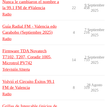
Nunca le cambiaron el nombre a
9 Septiembre
la 99.1 FM de #Valencia
22
458
2025
Radio
Guía Radial FM - Valencia edo
7 Septiembre
Carabobo (Septiembre 2025)
4
216
2025
Radio
Firmware TDA Novatech
T7102, T207, Coradir 1005,
2 Septiembre
14
733
Microtrol PV742
2025
Televisión Abierta
Volvió el Circuito Éxitos 99.1
28 Agosto
FM de Valencia
8
319
2025
Radio
Grillas de Intercable (inicios de