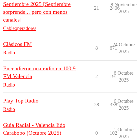
Septiembre 2025 [Septiembre
8 Noviembre
21
2406
sorprende... pero con menos
2025
canales]
Cableoperadores
Clásicos FM
24 Octubre
8
671
2025
Radio
Encendieron una radio en 100.9
6 Octubre
FM Valencia
2
191
2025
Radio
Play Top Radio
6 Octubre
28
3385
2025
Radio
Guía Radial - Valencia Edo
1 Octubre
Carabobo (Octubre 2025)
0
102
2025