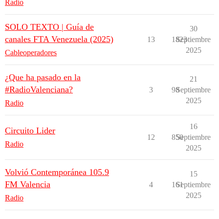
Radio
SOLO TEXTO | Guía de
30
canales FTA Venezuela (2025)
13
1823
Septiembre
2025
Cableoperadores
¿Que ha pasado en la
21
#RadioValenciana?
3
98
Septiembre
2025
Radio
16
Circuito Lider
12
850
Septiembre
Radio
2025
Volvió Contemporánea 105.9
15
FM Valencia
4
161
Septiembre
2025
Radio