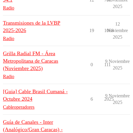
2025
Radio
Transmisiones de la LVBP
12
2025-2026
19
1068
Noviembre
2025
Radio
Grilla Radial FM - Área
Metropolitana de Caracas
9 Noviembre
0
111
(Noviembre 2025)
2025
Radio
[Guia] Cable Brasil Cumaná -
9 Noviembre
Octubre 2024
6
2025
2025
Cableoperadores
Guía de Canales - Inter
(Analógico/Gran Caracas) -