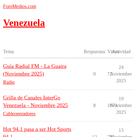
ForoMedios.com
Venezuela
Tema
Respuestas
Vistas
Actividad
Guía Radial FM - La Guaira
24
(Noviembre 2025)
0
72
Noviembre
2025
Radio
Grilla de Canales InterGo
19
Venezuela - Noviembre 2025
8
1073
Noviembre
2025
Cableoperadores
Hot 94.1 pasa a ser Hot Sports
13
94.1
12
785
Noviembre