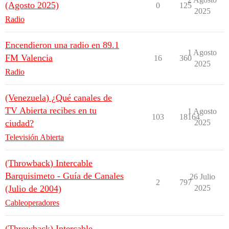
(Agosto 2025)
0
125
2025
Radio
Encendieron una radio en 89.1
1 Agosto
FM Valencia
16
360
2025
Radio
(Venezuela) ¿Qué canales de
TV Abierta recibes en tu
1 Agosto
103
18164
ciudad?
2025
Televisión Abierta
(Throwback) Intercable
Barquisimeto - Guía de Canales
26 Julio
2
797
(Julio de 2004)
2025
Cableoperadores
(Throwback) Intercable