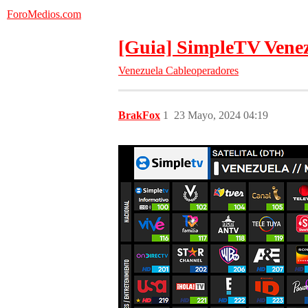
ForoMedios.com
[Guia] SimpleTV Venez
Venezuela
Cableoperadores
BrakFox
1
23 Mayo, 2024 04:19