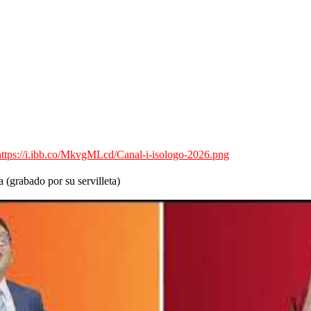
https://i.ibb.co/MkvgMLcd/Canal-i-isologo-2026.png
(grabado por su servilleta)