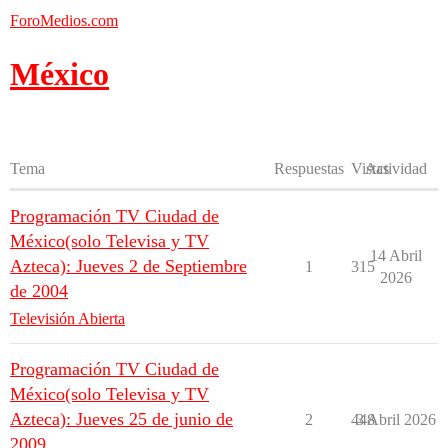
ForoMedios.com
México
Tema
Respuestas
Vistas
Actividad
Programación TV Ciudad de
México(solo Televisa y TV
14 Abril
Azteca): Jueves 2 de Septiembre
1
315
2026
de 2004
Televisión Abierta
Programación TV Ciudad de
México(solo Televisa y TV
Azteca): Jueves 25 de junio de
2
448
3 Abril 2026
2009