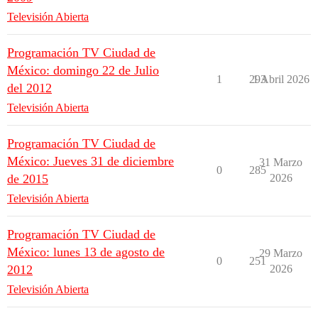
Televisión Abierta
Programación TV Ciudad de
México: domingo 22 de Julio
1
293
1 Abril 2026
del 2012
Televisión Abierta
Programación TV Ciudad de
México: Jueves 31 de diciembre
31 Marzo
0
285
de 2015
2026
Televisión Abierta
Programación TV Ciudad de
México: lunes 13 de agosto de
29 Marzo
0
251
2012
2026
Televisión Abierta