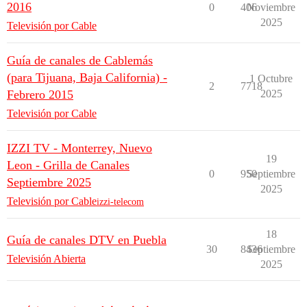
2016
0
406
Noviembre
2025
Televisión por Cable
Guía de canales de Cablemás
(para Tijuana, Baja California) -
1 Octubre
2
7718
Febrero 2015
2025
Televisión por Cable
IZZI TV - Monterrey, Nuevo
19
Leon - Grilla de Canales
0
950
Septiembre
Septiembre 2025
2025
Televisión por Cable
izzi-telecom
18
Guía de canales DTV en Puebla
30
8436
Septiembre
Televisión Abierta
2025