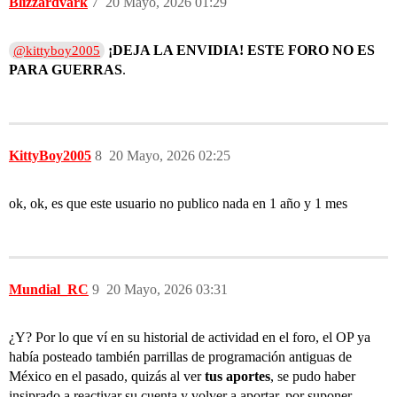
Blizzardvark
7
20 Mayo, 2026 01:29
¡DEJA LA ENVIDIA!
ESTE FORO NO ES
@kittyboy2005
PARA GUERRAS
.
KittyBoy2005
8
20 Mayo, 2026 02:25
ok, ok, es que este usuario no publico nada en 1 año y 1 mes
Mundial_RC
9
20 Mayo, 2026 03:31
¿Y? Por lo que ví en su historial de actividad en el foro, el OP ya
había posteado también parrillas de programación antiguas de
México en el pasado, quizás al ver
tus aportes
, se pudo haber
insiprado a reactivar su cuenta y volver a aportar, por suponer.