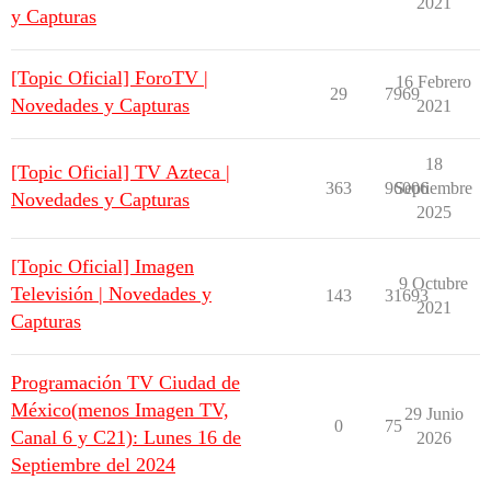
2021
y Capturas
[Topic Oficial] ForoTV |
16 Febrero
29
7969
Novedades y Capturas
2021
18
[Topic Oficial] TV Azteca |
363
96006
Septiembre
Novedades y Capturas
2025
[Topic Oficial] Imagen
9 Octubre
Televisión | Novedades y
143
31693
2021
Capturas
Programación TV Ciudad de
México(menos Imagen TV,
29 Junio
0
75
Canal 6 y C21): Lunes 16 de
2026
Septiembre del 2024