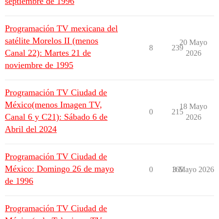
septiembre de 1996
Programación TV mexicana del
satélite Morelos II (menos
20 Mayo
8
239
Canal 22): Martes 21 de
2026
noviembre de 1995
Programación TV Ciudad de
México(menos Imagen TV,
18 Mayo
0
215
Canal 6 y C21): Sábado 6 de
2026
Abril del 2024
Programación TV Ciudad de
México: Domingo 26 de mayo
0
165
3 Mayo 2026
de 1996
Programación TV Ciudad de