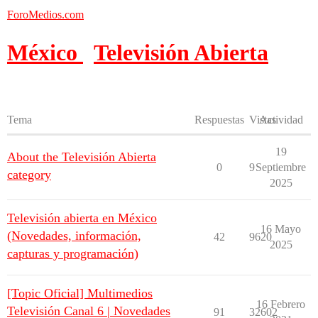
ForoMedios.com
México
Televisión Abierta
Tema
Respuestas
Vistas
Actividad
19
About the Televisión Abierta
0
9
Septiembre
category
2025
Televisión abierta en México
16 Mayo
(Novedades, información,
42
9620
2025
capturas y programación)
[Topic Oficial] Multimedios
16 Febrero
Televisión Canal 6 | Novedades
91
32602