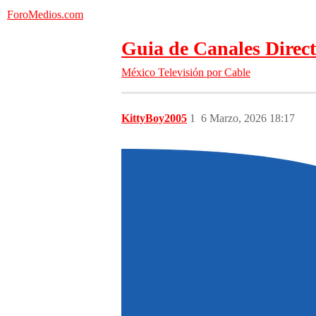
ForoMedios.com
Guia de Canales Direct
México
Televisión por Cable
KittyBoy2005
1
6 Marzo, 2026 18:17