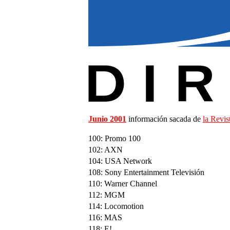
Junio 2001
información sacada de
la Revi
100: Promo 100
102: AXN
104: USA Network
108: Sony Entertainment Televisión
110: Warner Channel
112: MGM
114: Locomotion
116: MAS
118: E!