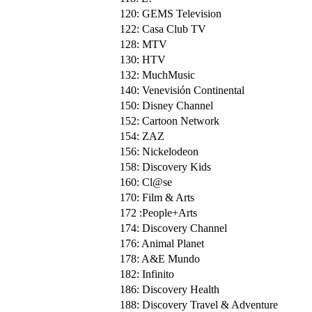
120: GEMS Television
122: Casa Club TV
128: MTV
130: HTV
132: MuchMusic
140: Venevisión Continental
150: Disney Channel
152: Cartoon Network
154: ZAZ
156: Nickelodeon
158: Discovery Kids
160: Cl@se
170: Film & Arts
172 :People+Arts
174: Discovery Channel
176: Animal Planet
178: A&E Mundo
182: Infinito
186: Discovery Health
188: Discovery Travel & Adventure