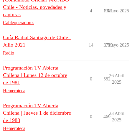
Chile - Noticias, novedades y
4
1381
7 Mayo 2025
capturas
Cableoperadores
Guía Radial Santiago de Chile -
Julio 2021
14
3710
1 Mayo 2025
Radio
Programación TV Abierta
Chilena | Lunes 12 de octubre
26 Abril
0
552
de 1981
2025
Hemeroteca
Programación TV Abierta
Chilena | Jueves 1 de diciembre
23 Abril
0
469
de 1988
2025
Hemeroteca