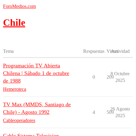
ForoMedios.com
Chile
Tema
Respuestas
Vistas
Actividad
Programación TV Abierta
Chilena | Sábado 1 de octubre
8 Octubre
0
209
de 1988
2025
Hemeroteca
TV Max (MMDS, Santiago de
26 Agosto
Chile) - Agosto 1992
4
509
2025
Cableoperadores
Cable Sistema Television