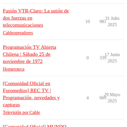
Fusión VTR-Claro: La unión de
dos fuerzas en
31 Julio
10
981
telecomunicaciones
2025
Cableoperadores
Programación TV Abierta
Chilena | Sábado 25 de
17 Junio
0
339
noviembre de 1972
2025
Hemeroteca
[Comunidad Oficial en
Foromedios] REC TV |
29 Mayo
Programación, novedades y
4
669
2025
capturas
Televisión por Cable
[Comunidad Oficial] MUNDO