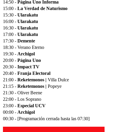
14:50 -
Página Uno Informa
15:00 -
La Verdad de Naturismo
15:30 -
Ularakatu
16:00 -
Ularakatu
16:30 -
Ularakatu
17:00 -
Ularakatu
17:30 -
Demente
18:30 - Verano Eterno
19:30 -
Archigol
20:00 -
Página Uno
20:30 -
Impact TV
20:40 -
Franja Electoral
21:00 -
Reketemonos |
Villa Dulce
21:15 -
Reketemonos |
Popeye
21:30 - Oliver Beene
22:00 - Los Soprano
23:00 -
Especial UCV
00:00 -
Archigol
00:30 - [Programación cerrada hasta las 07:30]