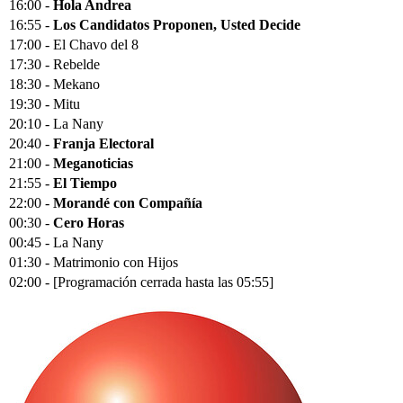
16:00 -
Hola Andrea
16:55 -
Los Candidatos Proponen, Usted Decide
17:00 - El Chavo del 8
17:30 - Rebelde
18:30 - Mekano
19:30 - Mitu
20:10 - La Nany
20:40 -
Franja Electoral
21:00 -
Meganoticias
21:55 -
El Tiempo
22:00 -
Morandé con Compañía
00:30 -
Cero Horas
00:45 - La Nany
01:30 - Matrimonio con Hijos
02:00 - [Programación cerrada hasta las 05:55]