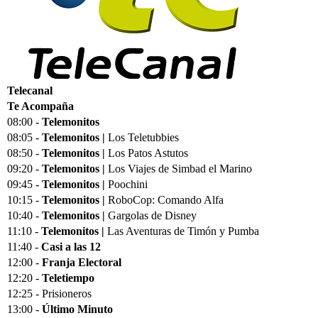
Telecanal
Te Acompaña
08:00 -
Telemonitos
08:05 -
Telemonitos |
Los Teletubbies
08:50 -
Telemonitos |
Los Patos Astutos
09:20 -
Telemonitos |
Los Viajes de Simbad el Marino
09:45 -
Telemonitos |
Poochini
10:15 -
Telemonitos |
RoboCop: Comando Alfa
10:40 -
Telemonitos |
Gargolas de Disney
11:10 -
Telemonitos |
Las Aventuras de Timón y Pumba
11:40 -
Casi a las 12
12:00 -
Franja Electoral
12:20 -
Teletiempo
12:25 - Prisioneros
13:00 -
Último Minuto