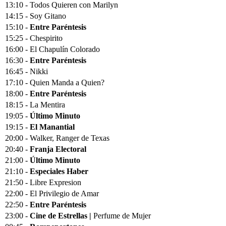
13:10 - Todos Quieren con Marilyn
14:15 - Soy Gitano
15:10 -
Entre Paréntesis
15:25 - Chespirito
16:00 - El Chapulín Colorado
16:30 -
Entre Paréntesis
16:45 - Nikki
17:10 - Quien Manda a Quien?
18:00 -
Entre Paréntesis
18:15 - La Mentira
19:05 -
Último Minuto
19:15 -
El Manantial
20:00 - Walker, Ranger de Texas
20:40 -
Franja Electoral
21:00 -
Último Minuto
21:10 -
Especiales Haber
21:50 - Libre Expresion
22:00 - El Privilegio de Amar
22:50 -
Entre Paréntesis
23:00 -
Cine de Estrellas |
Perfume de Mujer