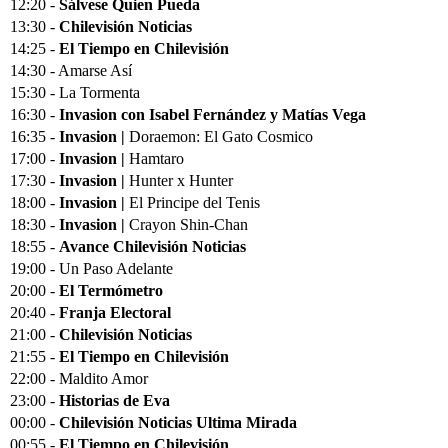
12:20 -
Sálvese Quien Pueda
13:30 -
Chilevisión Noticias
14:25 -
El Tiempo en Chilevisión
14:30 - Amarse Así
15:30 - La Tormenta
16:30 -
Invasion con Isabel Fernández y Matías Vega
16:35 -
Invasion |
Doraemon: El Gato Cosmico
17:00 -
Invasion |
Hamtaro
17:30 -
Invasion |
Hunter x Hunter
18:00 -
Invasion |
El Principe del Tenis
18:30 -
Invasion |
Crayon Shin-Chan
18:55 -
Avance Chilevisión Noticias
19:00 - Un Paso Adelante
20:00 -
El Termómetro
20:40 -
Franja Electoral
21:00 -
Chilevisión Noticias
21:55 -
El Tiempo en Chilevisión
22:00 - Maldito Amor
23:00 -
Historias de Eva
00:00 -
Chilevisión Noticias Ultima Mirada
00:55 -
El Tiempo en Chilevisión