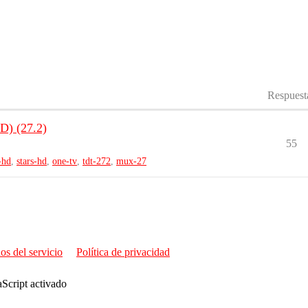
Respuest
) (27.2)
55
-hd
,
stars-hd
,
one-tv
,
tdt-272
,
mux-27
os del servicio
Política de privacidad
aScript activado