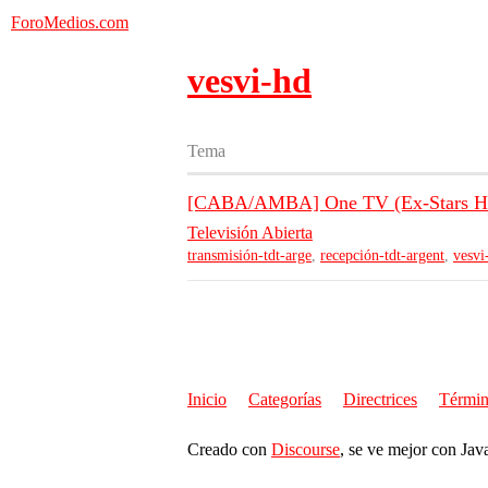
ForoMedios.com
vesvi-hd
Tema
[CABA/AMBA] One TV (Ex-Stars HD
Televisión Abierta
transmisión-tdt-arge
,
recepción-tdt-argent
,
vesvi
Inicio
Categorías
Directrices
Términ
Creado con
Discourse
, se ve mejor con Jav