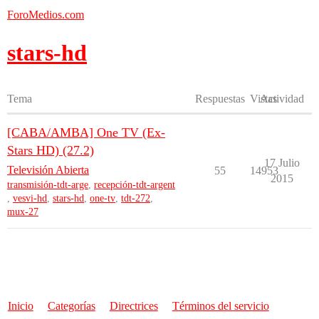
ForoMedios.com
stars-hd
Tema
Respuestas
Vistas
Actividad
[CABA/AMBA] One TV (Ex-
Stars HD) (27.2)
17 Julio
Televisión Abierta
55
14953
2015
transmisión-tdt-arge
,
recepción-tdt-argent
,
vesvi-hd
,
stars-hd
,
one-tv
,
tdt-272
,
mux-27
Inicio
Categorías
Directrices
Términos del servicio