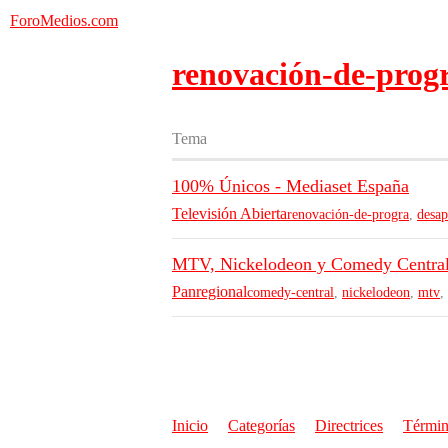
ForoMedios.com
renovación-de-prog
Tema
100% Únicos - Mediaset España
Televisión Abierta
renovación-de-progra
,
desap
MTV, Nickelodeon y Comedy Central
Panregional
comedy-central
,
nickelodeon
,
mtv
,
Inicio
Categorías
Directrices
Términ