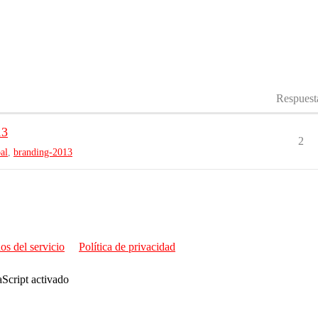
Respuest
13
2
al
,
branding-2013
os del servicio
Política de privacidad
aScript activado