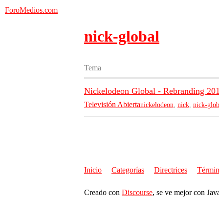
ForoMedios.com
nick-global
Tema
Nickelodeon Global - Rebranding 20
Televisión Abierta
nickelodeon
,
nick
,
nick-glob
Inicio
Categorías
Directrices
Términ
Creado con
Discourse
, se ve mejor con Jav