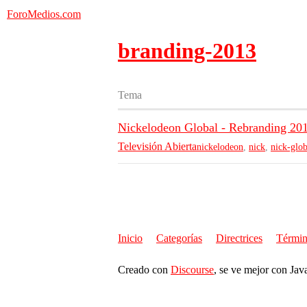
ForoMedios.com
branding-2013
Tema
Nickelodeon Global - Rebranding 20
Televisión Abierta
nickelodeon
,
nick
,
nick-glob
Inicio
Categorías
Directrices
Términ
Creado con
Discourse
, se ve mejor con Jav