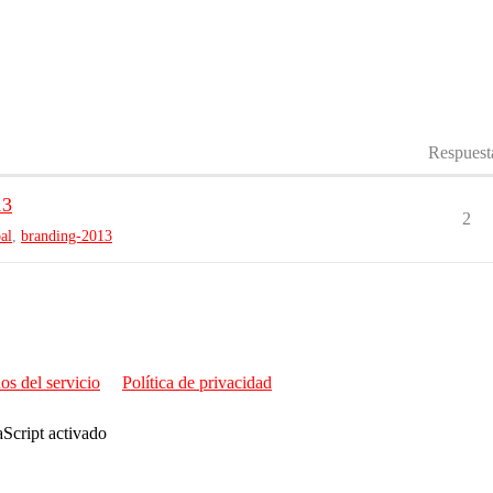
Respuest
13
2
al
,
branding-2013
os del servicio
Política de privacidad
aScript activado