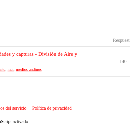
Respuest
es y capturas - División de Aire y
140
rntc
,
mat
,
medios-andinos
os del servicio
Política de privacidad
aScript activado