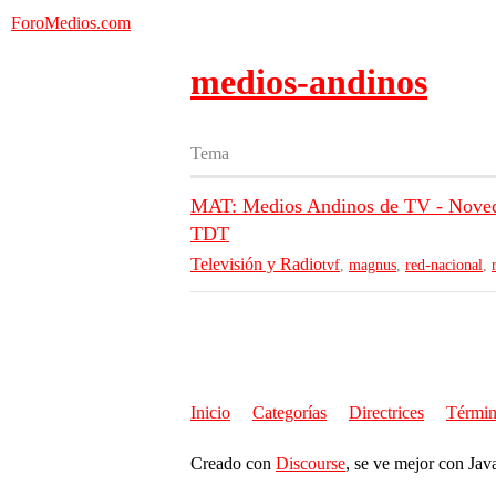
ForoMedios.com
medios-andinos
Tema
MAT: Medios Andinos de TV - Novedad
TDT
Televisión y Radio
tvf
,
magnus
,
red-nacional
,
Inicio
Categorías
Directrices
Términ
Creado con
Discourse
, se ve mejor con Jav