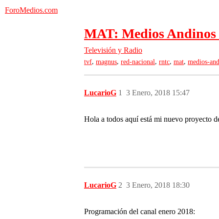
ForoMedios.com
MAT: Medios Andinos d
Televisión y Radio
,
,
,
,
,
tvf
magnus
red-nacional
rntc
mat
medios-and
LucarioG
1
3 Enero, 2018 15:47
Hola a todos aquí está mi nuevo proyecto d
LucarioG
2
3 Enero, 2018 18:30
Programación del canal enero 2018: