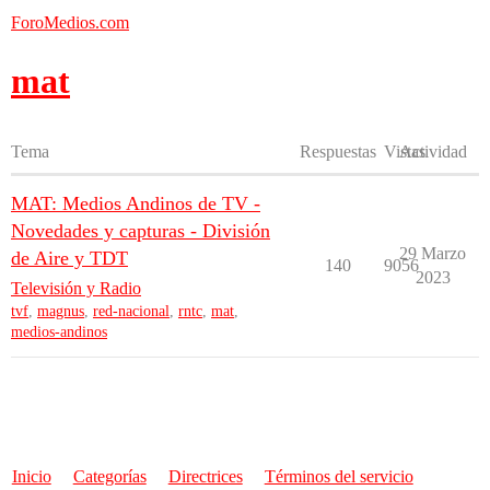
ForoMedios.com
mat
Tema
Respuestas
Vistas
Actividad
MAT: Medios Andinos de TV -
Novedades y capturas - División
29 Marzo
de Aire y TDT
140
9056
2023
Televisión y Radio
tvf
,
magnus
,
red-nacional
,
rntc
,
mat
,
medios-andinos
Inicio
Categorías
Directrices
Términos del servicio