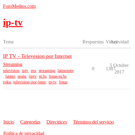
ForoMedios.com
ip-tv
Tema
Respuestas
Vistas
Actividad
IP TV - Televesion por Internet
Streaming
5 Octubre
0
1387
television
,
iptv
,
mx
,
streaming
,
latinoiptv
2017
,
latino
,
spain
,
jiptv
,
m3u
,
listas-m3u
,
roku
,
television-por-inter
,
ip-tv
,
listas
Inicio
Categorías
Directrices
Términos del servicio
Política de privacidad