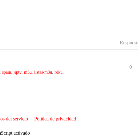
Respuest
0
,
spain
,
jiptv
,
m3u
,
listas-m3u
,
roku
,
os del servicio
Política de privacidad
aScript activado