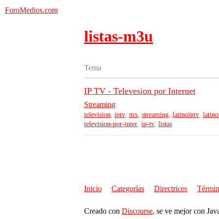
ForoMedios.com
listas-m3u
Tema
IP TV - Televesion por Internet
Streaming
television
,
iptv
,
mx
,
streaming
,
latinoiptv
,
latino
television-por-inter
,
ip-tv
,
listas
Inicio
Categorías
Directrices
Términ
Creado con
Discourse
, se ve mejor con Jav