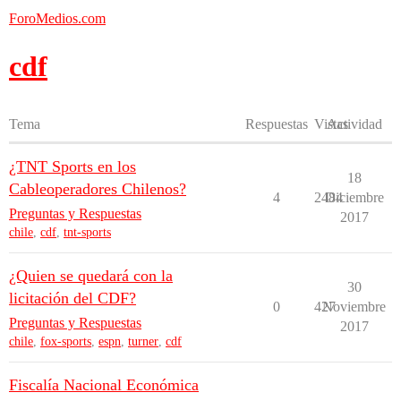
ForoMedios.com
cdf
Tema
Respuestas
Vistas
Actividad
¿TNT Sports en los
18
Cableoperadores Chilenos?
4
2484
Diciembre
Preguntas y Respuestas
2017
chile
,
cdf
,
tnt-sports
¿Quien se quedará con la
30
licitación del CDF?
0
427
Noviembre
Preguntas y Respuestas
2017
chile
,
fox-sports
,
espn
,
turner
,
cdf
Fiscalía Nacional Económica