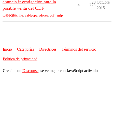
anuncia investigación ante la
28 Octubre
4
775
posible venta del CDF
2015
Cafecito
chile
,
cableoperadores
,
cdf
,
anfp
Inicio
Categorías
Directrices
Términos del servicio
Política de privacidad
Creado con
Discourse
, se ve mejor con JavaScript activado