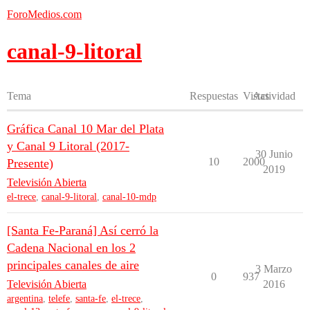
ForoMedios.com
canal-9-litoral
Tema
Respuestas
Vistas
Actividad
Gráfica Canal 10 Mar del Plata
y Canal 9 Litoral (2017-
30 Junio
10
2000
Presente)
2019
Televisión Abierta
el-trece
,
canal-9-litoral
,
canal-10-mdp
[Santa Fe-Paraná] Así cerró la
Cadena Nacional en los 2
principales canales de aire
3 Marzo
0
937
Televisión Abierta
2016
argentina
,
telefe
,
santa-fe
,
el-trece
,