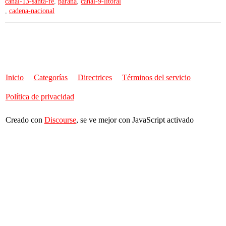
canal-13-santa-fe
,
parana
,
canal-9-litoral
,
cadena-nacional
Inicio
Categorías
Directrices
Términos del servicio
Política de privacidad
Creado con
Discourse
, se ve mejor con JavaScript activado