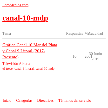
ForoMedios.com
canal-10-mdp
Tema
Respuestas
Vistas
Actividad
Gráfica Canal 10 Mar del Plata
y Canal 9 Litoral (2017-
30 Junio
10
2001
Presente)
2019
Televisión Abierta
el-trece
,
canal-9-litoral
,
canal-10-mdp
Inicio
Categorías
Directrices
Términos del servicio