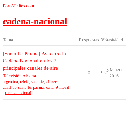
ForoMedios.com
cadena-nacional
Tema
Respuestas
Vistas
Actividad
[Santa Fe-Paraná] Así cerró la
Cadena Nacional en los 2
principales canales de aire
3 Marzo
0
937
Televisión Abierta
2016
argentina
,
telefe
,
santa-fe
,
el-trece
,
canal-13-santa-fe
,
parana
,
canal-9-litoral
,
cadena-nacional