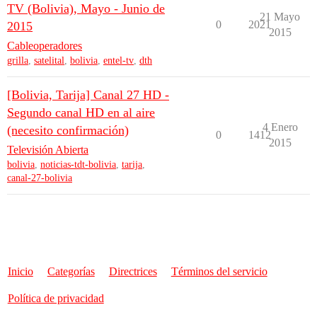
TV (Bolivia), Mayo - Junio de
21 Mayo
0
2021
2015
2015
Cableoperadores
grilla
,
satelital
,
bolivia
,
entel-tv
,
dth
[Bolivia, Tarija] Canal 27 HD -
Segundo canal HD en al aire
4 Enero
(necesito confirmación)
0
1412
2015
Televisión Abierta
bolivia
,
noticias-tdt-bolivia
,
tarija
,
canal-27-bolivia
Inicio
Categorías
Directrices
Términos del servicio
Política de privacidad