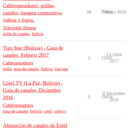
Cableoperadores, grillas,
68
19494
7 Mayo 2018
canales, imagen corporativa,
videos y logos.
Televisión Abierta
grilla-de-canales
,
bolivia
Tigo Star (Bolivia) - Guía de
canales, Febrero 2017
13 Abril
2
11645
2017
Cableoperadores
grilla
,
guia-de-canales
,
bolivia
,
tigo-star
Cotel TV (La Paz, Bolivia) -
Guía de canales, Diciembre
8 Diciembre
0
19454
2016
2016
Cableoperadores
guia-de-canales
,
bolivia
,
cotel
,
cotel-tv
Alineación de canales de Entel