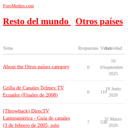
ForoMedios.com
Resto del mundo
Otros países
Tema
Respuestas
Vistas
Actividad
19
About the Otros países category
0
6
Septiembre
2025
Grilla de Canales Telmex TV
18 Junio
0
110
Ecuador (Finales de 2008)
2026
(Throwback) DirecTV
Latinoamérica - Guía de canales
31 Marzo
7
538
(3 de febrero de 2005, solo
2026