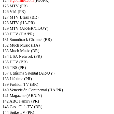
124
elgourmet.com
(HA/PR)
125 MTV (PR)
126 Vh1 (PR)
127 MTV Brasil (BR)
128 MTV (HA/PR)
129 MTV (AR/BR/CL/UY)
130 HTV (HA/PR)
131 Soundtrack Channel (BR)
132 Much Music (HA)
133 Much Music (BR)
134 USA Network (PR)
135 HTV (BR)
136 TBS (PR)
137 Utilísima Satelital (AR/UY)
138 Lifetime (PR)
139 Fashion TV (BR)
140 Venevisión Continental (HA/PR)
141 Magazine (AR/UY)
142 ABC Family (PR)
143 Casa Club TV (BR)
144 Spike TV (PR)