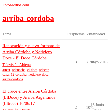
ForoMedios.com
arriba-cordoba
Tema
Respuestas
Vistas
Actividad
Renovación y nuevo formato de
Arriba Córdoba y Noticiero
Doce - El Doce Córdoba
3
1199
7 Mayo 2018
Televisión Abierta
artear
,
telenoche
,
el-doce
,
telecor
,
canal-12-cordoba
,
noticiero-doce
,
arriba-cordoba
El cruce entre Arriba Córdoba
(ElDoce) y Arriba Argentinos
(Eltrece) 16/06/17
16 Junio
2
1071