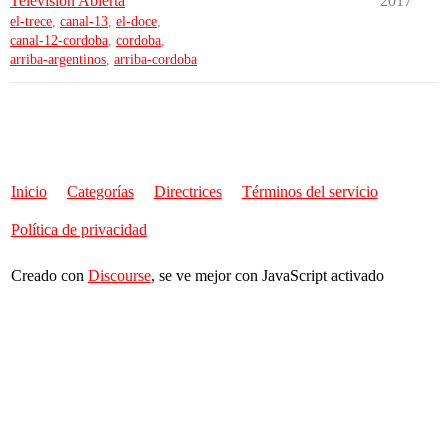
Televisión Abierta
2017
el-trece
,
canal-13
,
el-doce
,
canal-12-cordoba
,
cordoba
,
arriba-argentinos
,
arriba-cordoba
Inicio
Categorías
Directrices
Términos del servicio
Política de privacidad
Creado con
Discourse
, se ve mejor con JavaScript activado