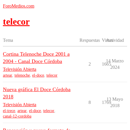
ForoMedios.com
telecor
Tema
Respuestas
Vistas
Actividad
Cortina Telenoche Doce 2001 a
2004 - Canal Doce Córdoba
14 Marzo
2
1665
2024
Televisión Abierta
artear
,
telenoche
,
el-doce
,
telecor
Nueva gráfica El Doce Córdoba
2018
13 Mayo
8
1769
Televisión Abierta
2018
el-trece
,
artear
,
el-doce
,
telecor
,
canal-12-cordoba