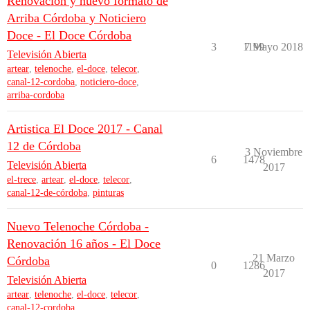
Renovación y nuevo formato de
Arriba Córdoba y Noticiero
Doce - El Doce Córdoba
3
1199
7 Mayo 2018
Televisión Abierta
artear
,
telenoche
,
el-doce
,
telecor
,
canal-12-cordoba
,
noticiero-doce
,
arriba-cordoba
Artistica El Doce 2017 - Canal
12 de Córdoba
3 Noviembre
6
1478
Televisión Abierta
2017
el-trece
,
artear
,
el-doce
,
telecor
,
canal-12-de-córdoba
,
pinturas
Nuevo Telenoche Córdoba -
Renovación 16 años - El Doce
21 Marzo
Córdoba
0
1286
2017
Televisión Abierta
artear
,
telenoche
,
el-doce
,
telecor
,
canal-12-cordoba