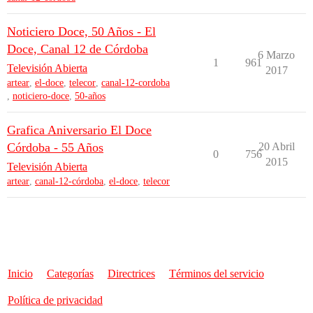
Noticiero Doce, 50 Años - El
Doce, Canal 12 de Córdoba
6 Marzo
1
961
Televisión Abierta
2017
artear
,
el-doce
,
telecor
,
canal-12-cordoba
,
noticiero-doce
,
50-años
Grafica Aniversario El Doce
Córdoba - 55 Años
20 Abril
0
756
2015
Televisión Abierta
artear
,
canal-12-córdoba
,
el-doce
,
telecor
Inicio
Categorías
Directrices
Términos del servicio
Política de privacidad