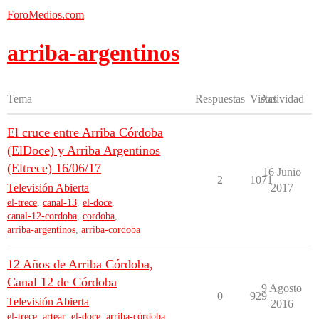
ForoMedios.com
arriba-argentinos
Tema
Respuestas
Vistas
Actividad
El cruce entre Arriba Córdoba
(ElDoce) y Arriba Argentinos
(Eltrece) 16/06/17
16 Junio
2
1071
Televisión Abierta
2017
el-trece
,
canal-13
,
el-doce
,
canal-12-cordoba
,
cordoba
,
arriba-argentinos
,
arriba-cordoba
12 Años de Arriba Córdoba,
Canal 12 de Córdoba
9 Agosto
0
929
Televisión Abierta
2016
el-trece
,
artear
,
el-doce
,
arriba-córdoba
,