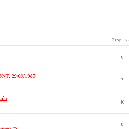
Respuest
0
 SNT, 29/09/1985
2
sión
40
0
network-25-a