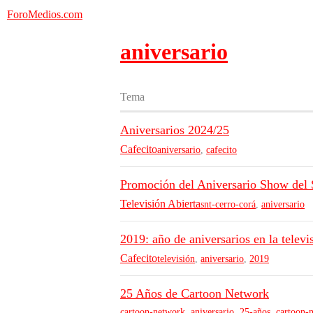
ForoMedios.com
aniversario
Tema
Aniversarios 2024/25
Cafecito
aniversario
,
cafecito
Promoción del Aniversario Show del
Televisión Abierta
snt-cerro-corá
,
aniversario
2019: año de aniversarios en la televi
Cafecito
televisión
,
aniversario
,
2019
25 Años de Cartoon Network
cartoon-network
,
aniversario
,
25-años
,
cartoon-