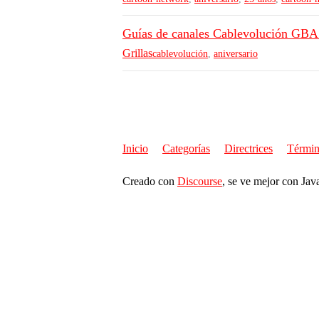
Guías de canales Cablevolución GB
Grillas
cablevolución
,
aniversario
Inicio
Categorías
Directrices
Términ
Creado con
Discourse
, se ve mejor con Jav