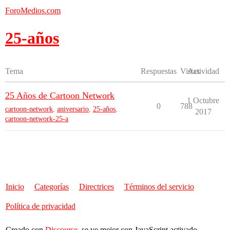
ForoMedios.com
25-años
Tema
Respuestas
Vistas
Actividad
25 Años de Cartoon Network
1 Octubre
0
788
cartoon-network
,
aniversario
,
25-años
,
2017
cartoon-network-25-a
Inicio
Categorías
Directrices
Términos del servicio
Política de privacidad
Creado con
Discourse
, se ve mejor con JavaScript activado