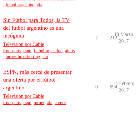
,
futbol-argentino
,
afa
Sin Fútbol para Todos, la TV
del fútbol argentino es una
18 Marzo
incógnita
7
2122
2017
Televisión por Cable
fox-sports
,
espn
,
futbol-argentino
,
afa-tv
,
turner-broadcasting
,
afa
ESPN, más cerca de presentar
una oferta por el fútbol
14 Febrero
0
694
argentino
2017
Televisión por Cable
fox-sports
,
espn
,
turner
,
afa
,
consor