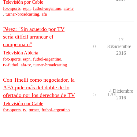
Televisión por Cable
fox-sports
,
espn
,
futbol-argentino
,
afa-tv
,
turner-broadcasting
,
afa
Pérez: "Sin acuerdo por TV
sería difícil arrancar el
17
campeonato"
0
856
Diciembre
Televisión Abierta
2016
fox-sports
,
espn
,
futbol-argentino
,
tv-futbol
,
afa-tv
,
turner-broadcasting
Con Tinelli como negociador, la
AFA pide más del doble de lo
4 Diciembre
5
1701
ofertado por los derechos de TV
2016
Televisión por Cable
fox-sports
,
tv
,
turner
,
futbol-argentino