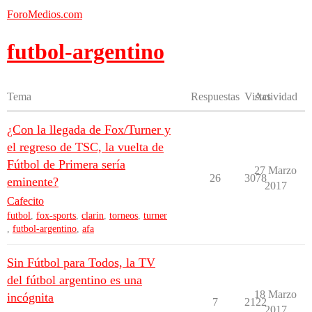
ForoMedios.com
futbol-argentino
Tema
Respuestas
Vistas
Actividad
¿Con la llegada de Fox/Turner y
el regreso de TSC, la vuelta de
Fútbol de Primera sería
27 Marzo
26
3078
eminente?
2017
Cafecito
futbol
,
fox-sports
,
clarin
,
torneos
,
turner
,
futbol-argentino
,
afa
Sin Fútbol para Todos, la TV
del fútbol argentino es una
18 Marzo
incógnita
7
2122
2017