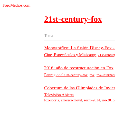
ForoMedios.com
21st-century-fox
Tema
Monográfico: La fusión Disney-Fox -
Cine, Espectáculos y Música
sky
,
21st-centur
2016: año de reestructuración en Fox
Panregional
21st-century-fox
,
fox
,
fox-internat
Cobertura de las Olimpiadas de Invie
Televisión Abierta
fox-sports
,
américa-móvil
,
sochi-2014
,
rio-2016