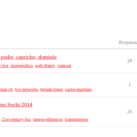
Respuest
 poder, capricho, dominio
29
y-fox
,
monográfico
,
walt-disney
,
comcast
1
ional-ch
,
fox-networks
,
hernán-lópez
,
carlos-martínez
rno Sochi 2014
26
,
21st-century-fox
,
juegos-olímpicos
,
transmisiones